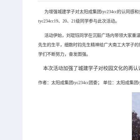
为增强城建学子对太阳成集团tyc234cc的认同感
tyc234cc19、20、21级同学参与此次活动。
活动伊始，刘琨钰同学在沉毅广场内带领大家重温太
先生的生平，细数时钧先生精神给广大南工大学子的影
学们不断努力，奋发图强。
本次活动加强了城建学子对校园文化的再认
作者：太阳成集团tyc234cc团委；
单位：太阳成集团ty