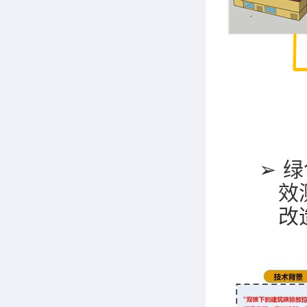
➢
绿
效
改