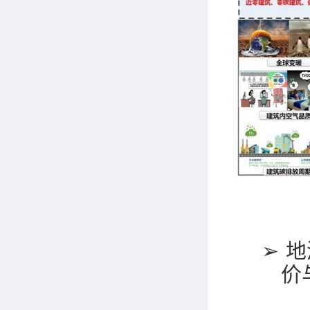
➢
地
价