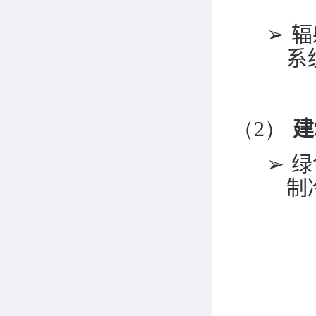
➢
辐
系
（2）
建
➢
绿
制