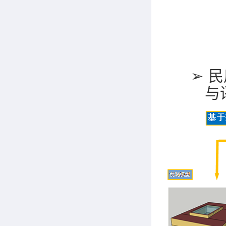
➢
民
与