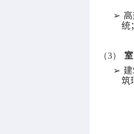
➢
高
统
（3）
室
➢
建
筑