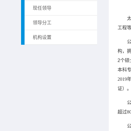
现任领导
太
领导分工
工程
机构设置
构，拥
2
个硕
本科
2019
证）
超过8