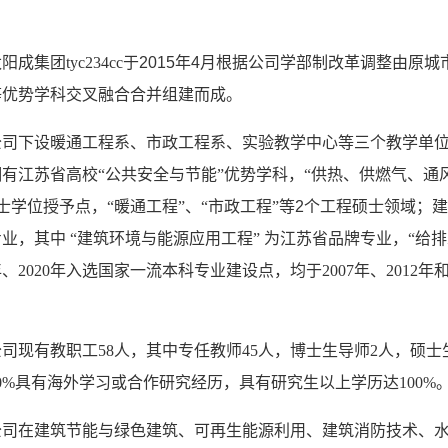
阳成集团tyc234cc于
2015
年
4
月根据公司学部制改革调整由原城
等优势学科交叉融合合并组建而成。
公司下设
暖通工程系、市政工程系、实验教学中心等
三
个教学单
有江苏省高校“公共安全与节能”优势学科，“供热、供燃气、通风
士学位授予点，“暖通工程”、“市政工程”等
2
个工程硕士领域；建
专业，其中
“建筑环境与能源应用工程”
为江苏省品牌专业，“给
年、2020年入选
国家一流本科专业建设点
，
均于
2007
年、
2012
年和
。
公司现有教职工
58人，其中专任教师45人，博士生导师2人，硕士
0%具有海外学习或合作研究经历，具有研究生以上学历达100%
公司在建筑节能与绿色建筑、可再生能源利用、建筑消防技术、