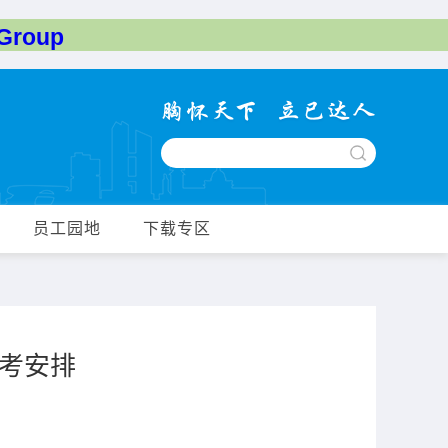
roup
员工园地
下载专区
）考安排