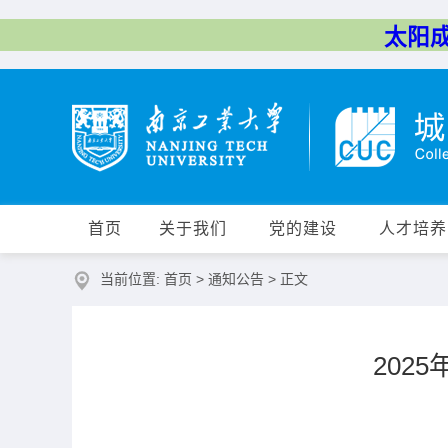
太阳成集
首页
关于我们
党的建设
人才培养
当前位置:
首页
>
通知公告
> 正文
202